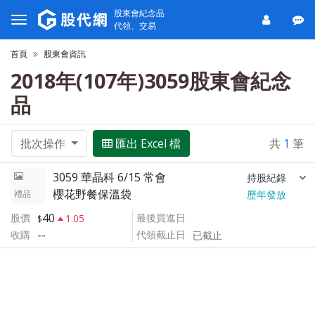
股東會紀念品
代領、交易
首頁
股東會資訊
2018年(107年)3059股東會紀念
品
批次操作
匯出 Excel 檔
共
1
筆
3059 華晶科 6/15 常會
持股紀錄
櫻花野餐保溫袋
禮品
歷年發放
40
股價
最後買進日
1.05
--
收購
代領截止日
已截止