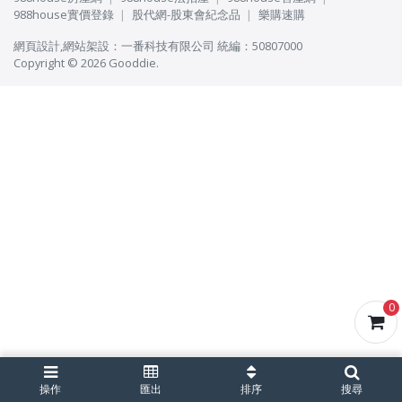
988house實價登錄
股代網-股東會紀念品
樂購速購
網頁設計
,
網站架設
：
一番科技有限公司
統編：50807000
Copyright © 2026 Gooddie.
0
操作
匯出
排序
搜尋