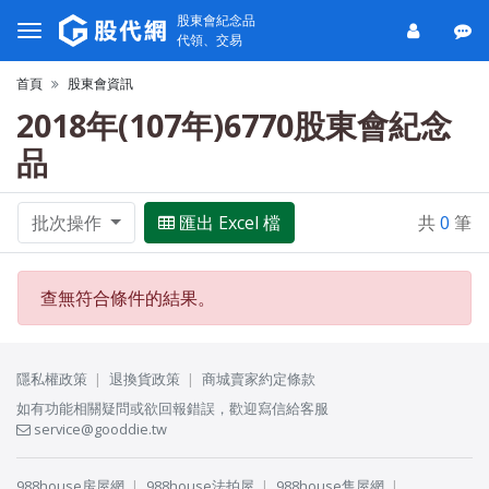
股東會紀念品
代領、交易
首頁
股東會資訊
2018年(107年)6770股東會紀念
品
批次操作
匯出 Excel 檔
共
0
筆
查無符合條件的結果。
隱私權政策
退換貨政策
商城賣家約定條款
如有功能相關疑問或欲回報錯誤，歡迎寫信給客服
service@gooddie.tw
988house房屋網
988house法拍屋
988house售屋網