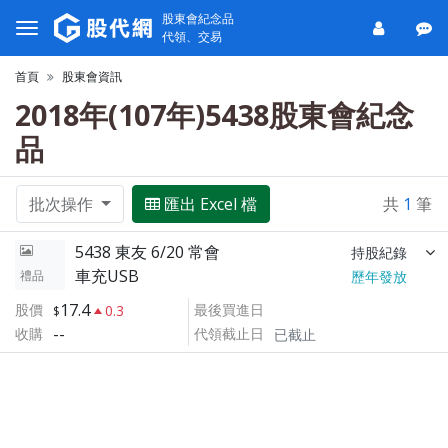
股東會紀念品
代領、交易
首頁
股東會資訊
2018年(107年)5438股東會紀念
品
批次操作
匯出 Excel 檔
共
1
筆
5438 東友 6/20 常會
持股紀錄
車充USB
禮品
歷年發放
17.4
股價
最後買進日
0.3
--
收購
代領截止日
已截止