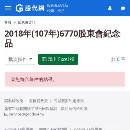
股東會紀念品
代領、交易
首頁
股東會資訊
2018年(107年)6770股東會紀念
品
批次操作
匯出 Excel 檔
共
0
筆
查無符合條件的結果。
隱私權政策
退換貨政策
商城賣家約定條款
如有功能相關疑問或欲回報錯誤，歡迎寫信給客服
service@gooddie.tw
988house房屋網
988house法拍屋
988house售屋網