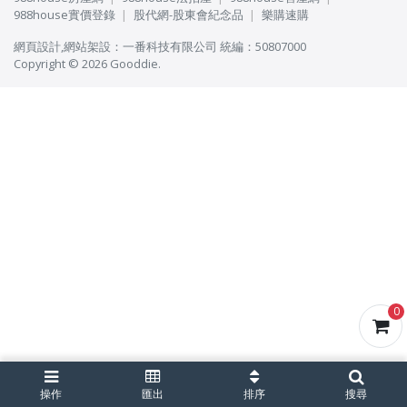
988house實價登錄
股代網-股東會紀念品
樂購速購
網頁設計
,
網站架設
：
一番科技有限公司
統編：50807000
Copyright © 2026 Gooddie.
0
操作
匯出
排序
搜尋