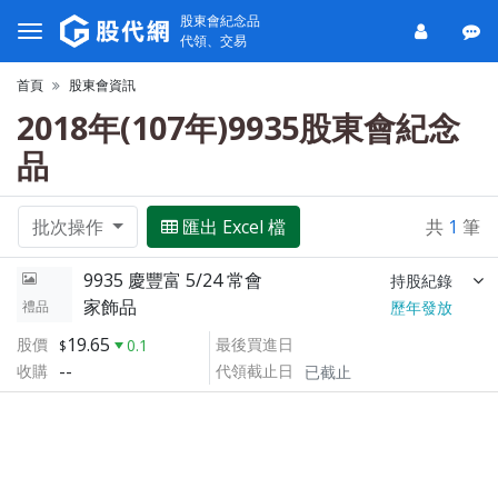
股東會紀念品
代領、交易
首頁
股東會資訊
2018年(107年)9935股東會紀念
品
批次操作
匯出 Excel 檔
共
1
筆
9935 慶豐富 5/24 常會
持股紀錄
家飾品
禮品
歷年發放
19.65
股價
最後買進日
0.1
--
收購
代領截止日
已截止