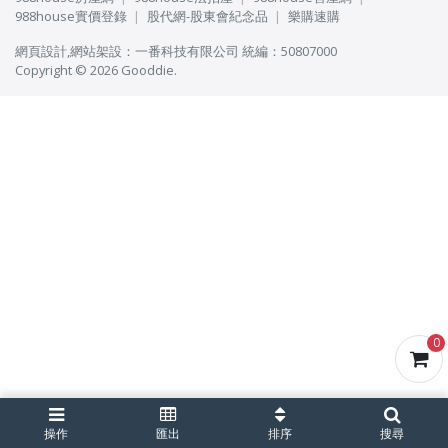
988house實價登錄
股代網-股東會紀念品
樂購速購
網頁設計
,
網站架設
：
一番科技有限公司
統編：50807000
Copyright © 2026 Gooddie.
0
操作
匯出
排序
搜尋