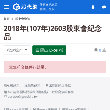
股東會紀念品
代領、交易
首頁
股東會資訊
2018年(107年)2603股東會紀念
品
批次操作
匯出 Excel 檔
共
0
筆
查無符合條件的結果。
隱私權政策
退換貨政策
商城賣家約定條款
如有功能相關疑問或欲回報錯誤，歡迎寫信給客服
service@gooddie.tw
988house房屋網
988house法拍屋
988house售屋網