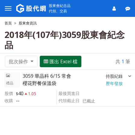
股東會紀念品
代領、交易
首頁
股東會資訊
2018年(107年)3059股東會紀念
品
批次操作
匯出 Excel 檔
共
1
筆
3059 華晶科 6/15 常會
持股紀錄
櫻花野餐保溫袋
禮品
歷年發放
40
股價
最後買進日
1.05
--
收購
代領截止日
已截止