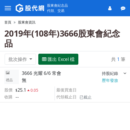
股東會紀念品
代領、交易
首頁
股東會資訊
2019年(108年)3666股東會紀念
品
批次操作
匯出 Excel 檔
共
1
筆
3666 光耀 6/6 常會
持股紀錄
無
禮品
歷年發放
25.1
股價
最後買進日
0.05
--
收購
代領截止日
已截止