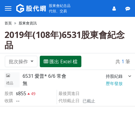
股東會紀念品
代領、交易
首頁
股東會資訊
2019年(108年)6531股東會紀念
品
批次操作
匯出 Excel 檔
共
1
筆
6531 愛普* 6/6 常會
持股紀錄
無
禮品
歷年發放
855
股價
最後買進日
49
--
收購
代領截止日
已截止