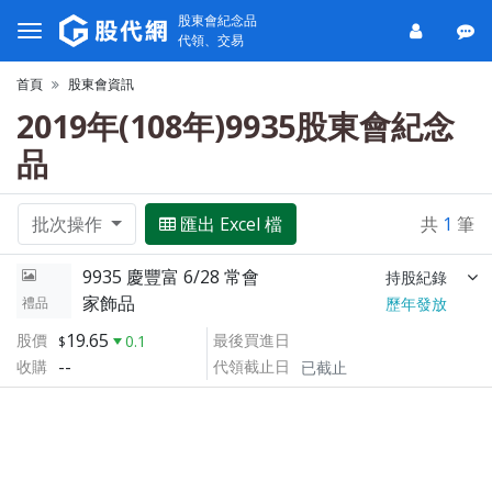
股東會紀念品
代領、交易
首頁
股東會資訊
2019年(108年)9935股東會紀念
品
批次操作
匯出 Excel 檔
共
1
筆
9935 慶豐富 6/28 常會
持股紀錄
家飾品
禮品
歷年發放
19.65
股價
最後買進日
0.1
--
收購
代領截止日
已截止