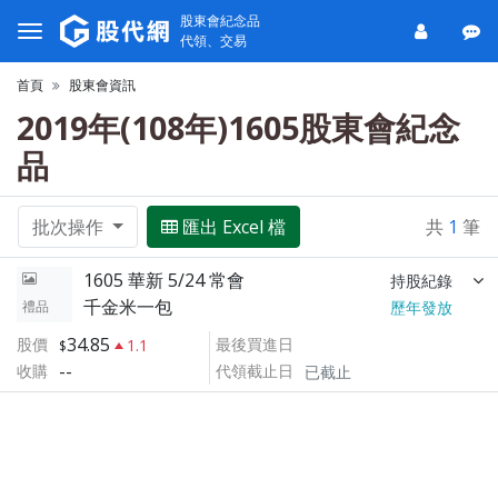
股東會紀念品
代領、交易
首頁
股東會資訊
2019年(108年)1605股東會紀念
品
批次操作
匯出 Excel 檔
共
1
筆
1605 華新 5/24 常會
持股紀錄
千金米一包
禮品
歷年發放
34.85
股價
最後買進日
1.1
--
收購
代領截止日
已截止