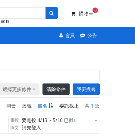
0
購物車
6015
會員
公告
選擇更多條件
清除條件
我要搜尋
新
開會
股號
股名
委託截止
共
1
筆
要電投
4/13 ~ 5/10
已截止
電投
請先登入
繳交