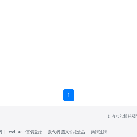
1
如有功能相關疑
網
988house實價登錄
股代網-股東會紀念品
樂購速購