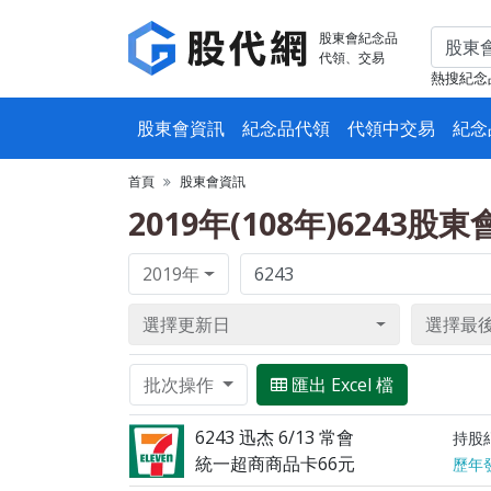
股東會紀念品
代領、交易
熱搜紀念
股東會資訊
紀念品代領
代領中交易
紀念
首頁
股東會資訊
2019年(108年)6243股
2019年
選擇更新日
選擇最
批次操作
匯出 Excel 檔
6243 迅杰 6/13 常會
持股
統一超商商品卡66元
歷年