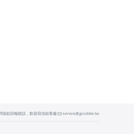
問或欲回報錯誤，歡迎寫信給客服
service@gooddie.tw