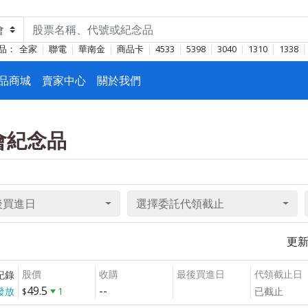
品：
全家
聯電
華南金
商品卡
4533
5398
3040
1310
1338
品商城
賣家中心
關於我們
東會紀念品
後買進日
選擇委託代領截止
更
股價
收購
最後買進日
代領截止日
紀錄
49.5
--
發放
1
已截止