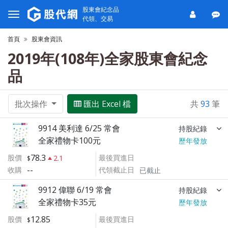
股東會紀念品
代領、交易
首頁
股東會資訊
2019年(108年)全家股東會紀念
品
批次操作
匯出 Excel 檔
共
93
筆
9914 美利達 6/25 常會
持股紀錄
全家禮物卡100元
歷年發放
78.3
股價
最後買進日
2.1
--
收購
代領截止日
已截止
9912 偉聯 6/19 常會
持股紀錄
全家禮物卡35元
歷年發放
12.85
股價
最後買進日