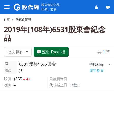
股東會紀念品
代領、交易
首頁
股東會資訊
2019年(108年)6531股東會紀念
品
批次操作
匯出 Excel 檔
共
1
筆
6531 愛普* 6/6 常會
持股紀錄
無
禮品
歷年發放
855
股價
最後買進日
49
--
收購
代領截止日
已截止