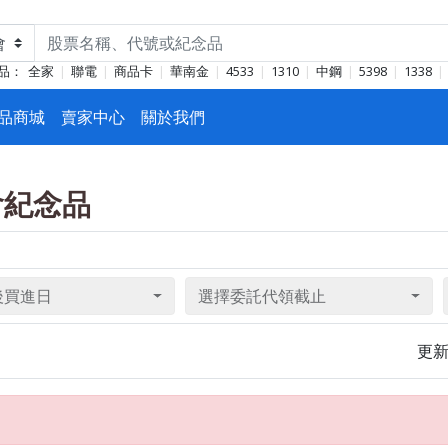
品：
全家
聯電
商品卡
華南金
4533
1310
中鋼
5398
1338
品商城
賣家中心
關於我們
東會紀念品
後買進日
選擇委託代領截止
更