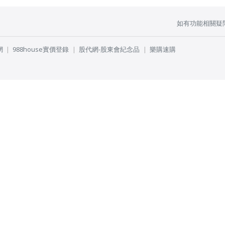
如有功能相關疑
網
988house實價登錄
股代網-股東會紀念品
樂購速購