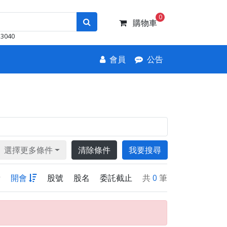
0
購物車
3040
會員
公告
選擇更多條件
清除條件
我要搜尋
新
開會
股號
股名
委託截止
共
0
筆