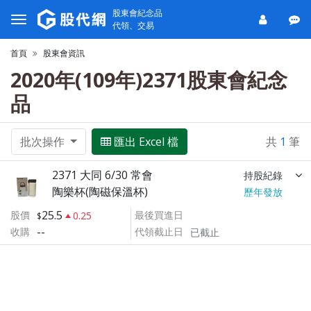
股東會紀念品
代領、交易
首頁
股東會資訊
2020年(109年)2371股東會紀念
品
批次操作
匯出 Excel 檔
共
1
筆
2371 大同 6/30 常會
持股紀錄
陶樂杯(陶磁保溫杯)
歷年發放
25.5
股價
最後買進日
0.25
--
收購
代領截止日
已截止