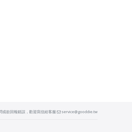
問或欲回報錯誤，歡迎寫信給客服
service@gooddie.tw