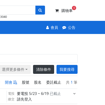
0
購物車
3040
會員
公告
選擇更多條件
清除條件
我要搜尋
新
開會
股號
股名
委託截止
共
1
筆
要電投
5/23 ~ 6/19
已截止
電投
請先登入
繳交