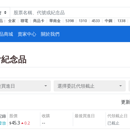
品：
全家
聯電
商品卡
華南金
5398
1310
4533
中鋼
1338
品商城
賣家中心
關於我們
東會紀念品
後買進日
選擇委託代領截止
更
股價
收購
最後買進日
代領截止日
紀錄
45.3
--
發放
0.2
已截止