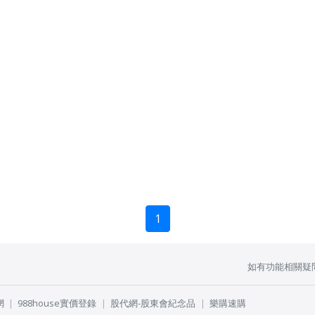
1
如有功能相關疑
網
988house實價登錄
股代網-股東會紀念品
樂購速購