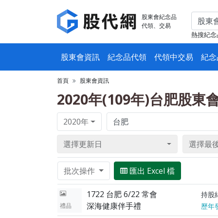
股東會紀念品
代領、交易
熱搜紀念
股東會資訊
紀念品代領
代領中交易
紀念
首頁
股東會資訊
2020年(109年)台肥股
2020年
選擇更新日
選擇最
批次操作
匯出 Excel 檔
1722 台肥 6/22 常會
持股
深海健康伴手禮
禮品
歷年