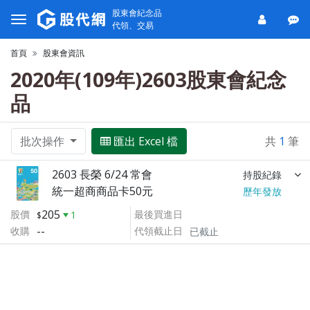
股東會紀念品
代領、交易
首頁
股東會資訊
2020年(109年)2603股東會紀念
品
批次操作
匯出 Excel 檔
共
1
筆
2603 長榮 6/24 常會
持股紀錄
統一超商商品卡50元
歷年發放
205
股價
最後買進日
1
--
收購
代領截止日
已截止