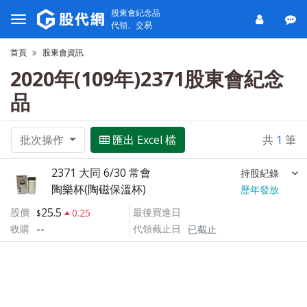
股東會紀念品
代領、交易
首頁
股東會資訊
2020年(109年)2371股東會紀念
品
批次操作
匯出 Excel 檔
共
1
筆
2371 大同 6/30 常會
持股紀錄
陶樂杯(陶磁保溫杯)
歷年發放
25.5
股價
最後買進日
0.25
--
收購
代領截止日
已截止