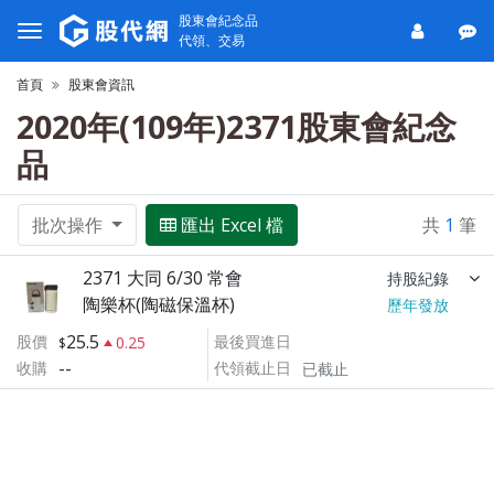
股東會紀念品
代領、交易
首頁
股東會資訊
2020年(109年)2371股東會紀念
品
批次操作
匯出 Excel 檔
共
1
筆
2371 大同 6/30 常會
持股紀錄
陶樂杯(陶磁保溫杯)
歷年發放
25.5
股價
最後買進日
0.25
--
收購
代領截止日
已截止