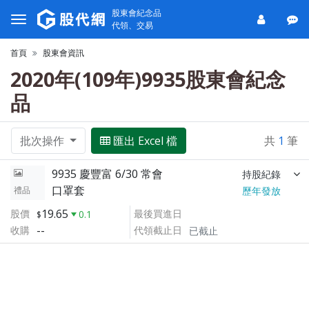
股東會紀念品
代領、交易
首頁
股東會資訊
2020年(109年)9935股東會紀念
品
批次操作
匯出 Excel 檔
共
1
筆
9935 慶豐富 6/30 常會
持股紀錄
口罩套
禮品
歷年發放
19.65
股價
最後買進日
0.1
--
收購
代領截止日
已截止