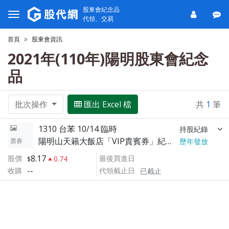
股東會紀念品
代領、交易
首頁
股東會資訊
2021年(110年)陽明股東會紀念
品
批次操作
匯出 Excel 檔
共
1
筆
1310 台苯 10/14 臨時
持股紀錄
陽明山天籟大飯店「VIP貴賓券」紀念品非常不實用且證件須有效 不建議領取
票券
歷年發放
8.17
股價
最後買進日
0.74
--
收購
代領截止日
已截止