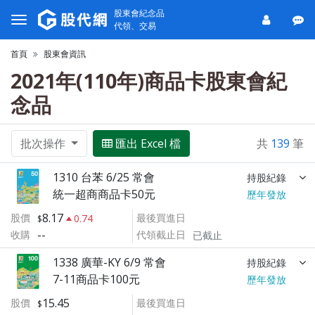
股東會紀念品
代領、交易
首頁
股東會資訊
2021年(110年)商品卡股東會紀
念品
批次操作
匯出 Excel 檔
共
139
筆
1310 台苯 6/25 常會
持股紀錄
統一超商商品卡50元
歷年發放
8.17
股價
最後買進日
0.74
--
收購
代領截止日
已截止
1338 廣華-KY 6/9 常會
持股紀錄
7-11商品卡100元
歷年發放
15.45
股價
最後買進日