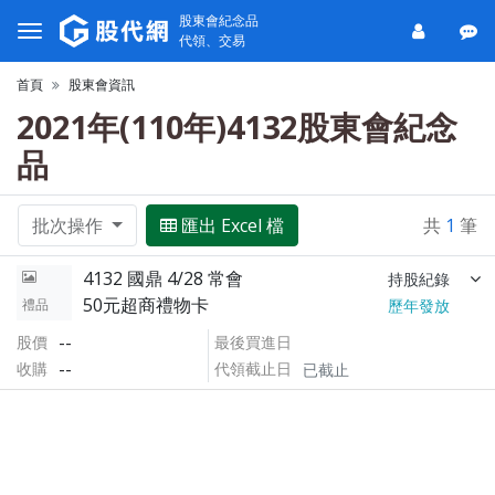
股東會紀念品
代領、交易
首頁
股東會資訊
2021年(110年)4132股東會紀念
品
批次操作
匯出 Excel 檔
共
1
筆
4132 國鼎 4/28 常會
持股紀錄
50元超商禮物卡
禮品
歷年發放
--
股價
最後買進日
--
收購
代領截止日
已截止