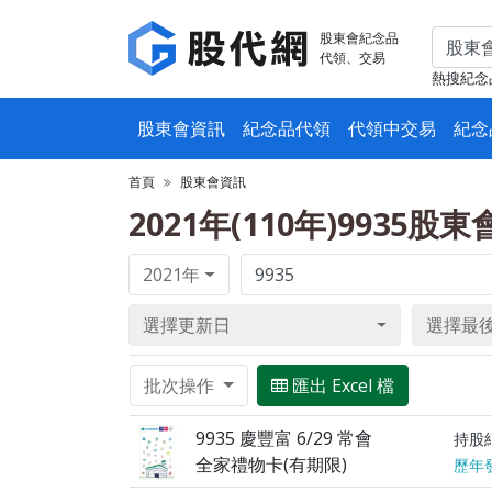
股東會紀念品
代領、交易
熱搜紀念
股東會資訊
紀念品代領
代領中交易
紀念
首頁
股東會資訊
2021年(110年)9935股
2021年
選擇更新日
選擇最
批次操作
匯出 Excel 檔
9935 慶豐富 6/29 常會
持股
全家禮物卡(有期限)
歷年