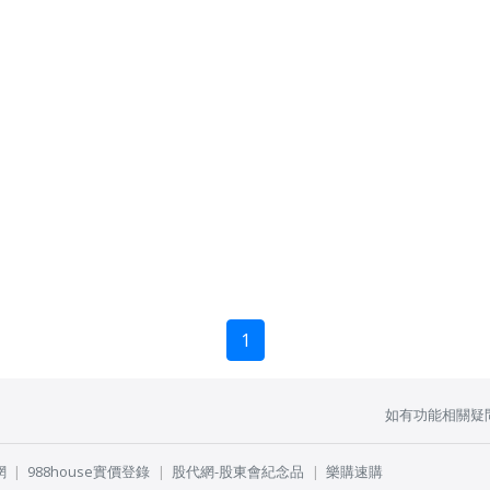
1
如有功能相關疑
網
988house實價登錄
股代網-股東會紀念品
樂購速購