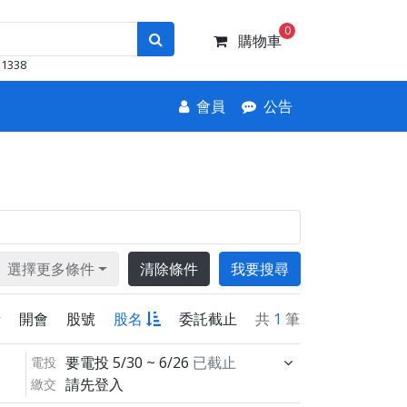
0
購物車
1338
會員
公告
選擇更多條件
清除條件
我要搜尋
新
開會
股號
股名
委託截止
共
1
筆
要電投
5/30 ~ 6/26
已截止
電投
請先登入
繳交