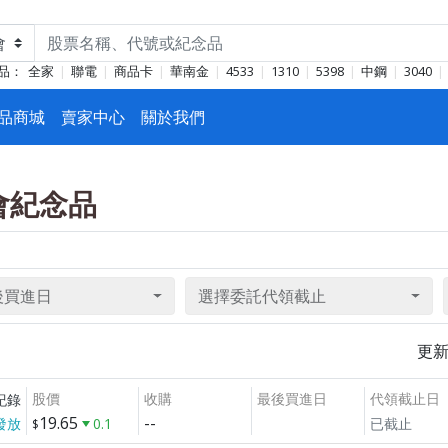
品：
全家
聯電
商品卡
華南金
4533
1310
5398
中鋼
3040
品商城
賣家中心
關於我們
東會紀念品
後買進日
選擇委託代領截止
更
股價
收購
最後買進日
代領截止日
紀錄
19.65
--
發放
0.1
已截止