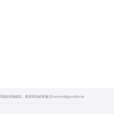
問或欲回報錯誤，歡迎寫信給客服
service@gooddie.tw