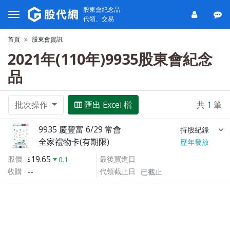
股東會紀念品
代領、交易
首頁
股東會資訊
2021年(110年)9935股東會紀念
品
批次操作
匯出 Excel 檔
共
1
筆
9935 慶豐富 6/29 常會
持股紀錄
全家禮物卡(有期限)
歷年發放
19.65
股價
最後買進日
0.1
--
收購
代領截止日
已截止