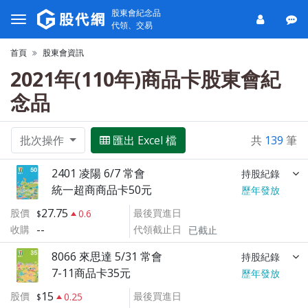
股東會紀念品
代領、交易
首頁
股東會資訊
2021年(110年)商品卡股東會紀
念品
批次操作
匯出 Excel 檔
共
139
筆
2401 凌陽 6/7 常會
持股紀錄
統一超商商品卡50元
歷年發放
27.75
股價
最後買進日
0.6
--
收購
代領截止日
已截止
8066 來思達 5/31 常會
持股紀錄
7-11商品卡35元
歷年發放
15
股價
最後買進日
0.25