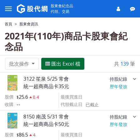
股東會紀念品
代領、交易
首頁
股東會資訊
2021年(110年)商品卡股東會紀
念品
批次操作
匯出 Excel 檔
共
139
筆
3122 笙泉 5/25 常會
持股紀錄
統一超商商品卡35元
歷年發放
25.6
股價
最後買進日
0.4
--
收購
代領截止日
已截止
8150 南茂 5/31 常會
持股紀錄
統一超商商品卡50元
歷年發放
86.5
股價
最後買進日
4