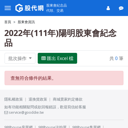
股東會紀念品
代領、交易
首頁
股東會資訊
2022年(111年)陽明股東會紀念
品
批次操作
匯出 Excel 檔
共
0
筆
查無符合條件的結果。
隱私權政策
退換貨政策
商城賣家約定條款
如有功能相關疑問或欲回報錯誤，歡迎寫信給客服
service@gooddie.tw
988house房屋網
988house法拍屋
988house售屋網