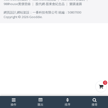
988house實價登錄
股代網-股東會紀念品
樂購速購
網頁設計
,
網站架設
：
一番科技有限公司
統編：50807000
Copyright © 2026 Gooddie.
0
操作
匯出
排序
搜尋