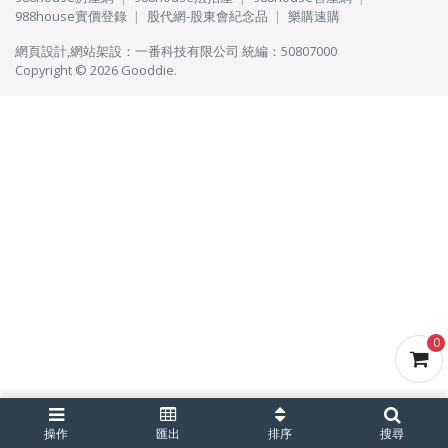
988house實價登錄
股代網-股東會紀念品
樂購速購
網頁設計
,
網站架設
：
一番科技有限公司
統編：50807000
Copyright © 2026 Gooddie.
0
操作
匯出
排序
搜尋