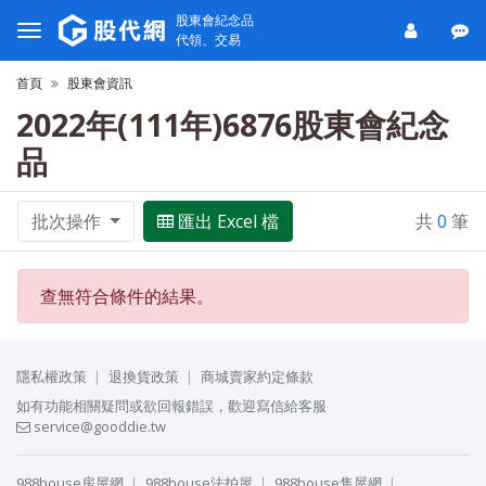
股東會紀念品
代領、交易
首頁
股東會資訊
2022年(111年)6876股東會紀念
品
批次操作
匯出 Excel 檔
共
0
筆
查無符合條件的結果。
隱私權政策
退換貨政策
商城賣家約定條款
如有功能相關疑問或欲回報錯誤，歡迎寫信給客服
service@gooddie.tw
988house房屋網
988house法拍屋
988house售屋網