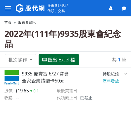
股東會紀念品
代領、交易
首頁
股東會資訊
2022年(111年)9935股東會紀念
品
批次操作
匯出 Excel 檔
共
1
筆
9935 慶豐富 6/27 常會
持股紀錄
全家企業禮贈卡50元
歷年發放
19.65
股價
最後買進日
0.1
--
收購
代領截止日
已截止