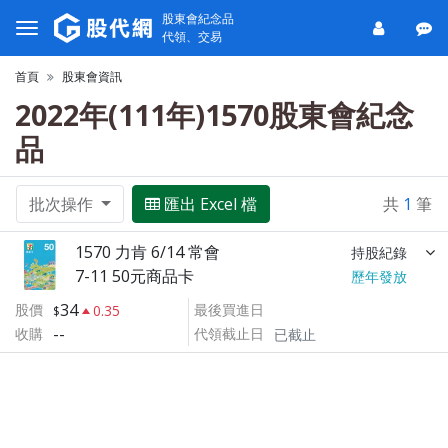
股東會紀念品
代領、交易
首頁
股東會資訊
2022年(111年)1570股東會紀念
品
批次操作
匯出 Excel 檔
共
1
筆
1570 力肯 6/14 常會
持股紀錄
7-11 50元商品卡
歷年發放
34
股價
最後買進日
0.35
--
收購
代領截止日
已截止