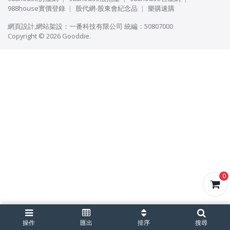
988house實價登錄
股代網-股東會紀念品
樂購速購
網頁設計
,
網站架設
：
一番科技有限公司
統編：50807000
Copyright © 2026 Gooddie.
0
操作
匯出
排序
搜尋