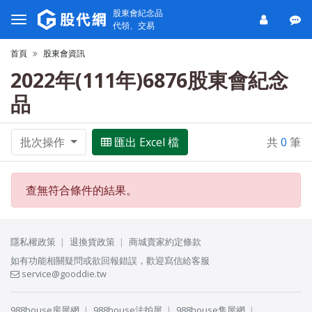
股東會紀念品
代領、交易
首頁
股東會資訊
2022年(111年)6876股東會紀念
品
批次操作
匯出 Excel 檔
共
0
筆
查無符合條件的結果。
隱私權政策
退換貨政策
商城賣家約定條款
如有功能相關疑問或欲回報錯誤，歡迎寫信給客服
service@gooddie.tw
988house房屋網
988house法拍屋
988house售屋網