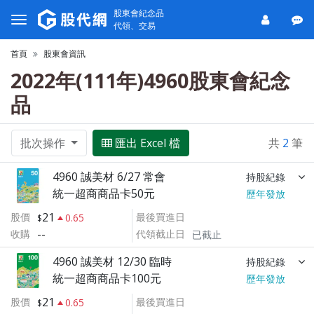
股東會紀念品
代領、交易
首頁
股東會資訊
2022年(111年)4960股東會紀念
品
批次操作
匯出 Excel 檔
共
2
筆
4960 誠美材 6/27 常會
持股紀錄
統一超商商品卡50元
歷年發放
21
股價
最後買進日
0.65
--
收購
代領截止日
已截止
4960 誠美材 12/30 臨時
持股紀錄
統一超商商品卡100元
歷年發放
21
股價
最後買進日
0.65