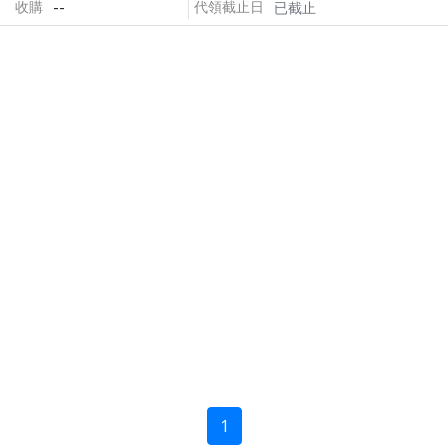
--
收購
代領截止日
已截止
1