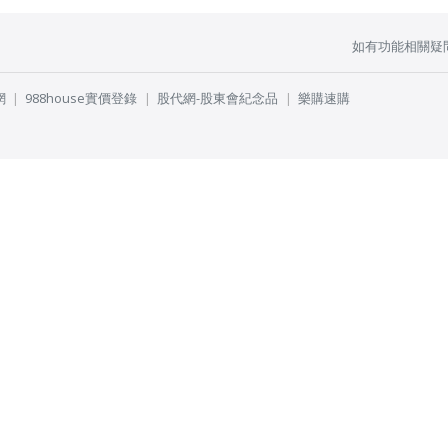
如有功能相關疑
網
988house實價登錄
股代網-股東會紀念品
樂購速購