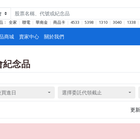
品：
全家
聯電
華南金
商品卡
4533
5398
1310
3040
1338
品商城
賣家中心
關於我們
東會紀念品
後買進日
選擇委託代領截止
更