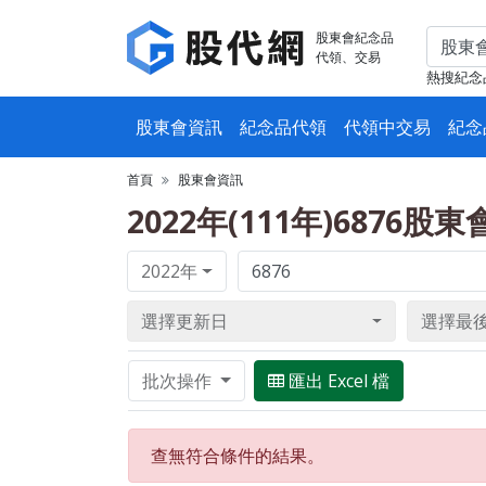
股東會紀念品
代領、交易
熱搜紀念
股東會資訊
紀念品代領
代領中交易
紀念
首頁
股東會資訊
2022年(111年)6876股
2022年
選擇更新日
選擇最
批次操作
匯出 Excel 檔
查無符合條件的結果。