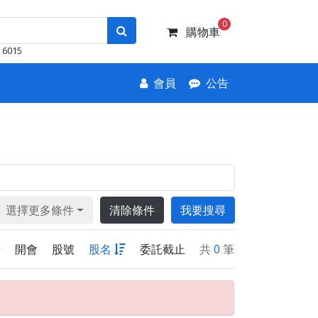
0
購物車
6015
會員
公告
選擇更多條件
清除條件
我要搜尋
新
開會
股號
股名
委託截止
共
0
筆