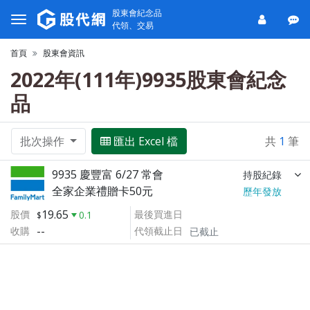
股東會紀念品
代領、交易
首頁
股東會資訊
2022年(111年)9935股東會紀念
品
批次操作
匯出 Excel 檔
共
1
筆
9935 慶豐富 6/27 常會
持股紀錄
全家企業禮贈卡50元
歷年發放
19.65
股價
最後買進日
0.1
--
收購
代領截止日
已截止