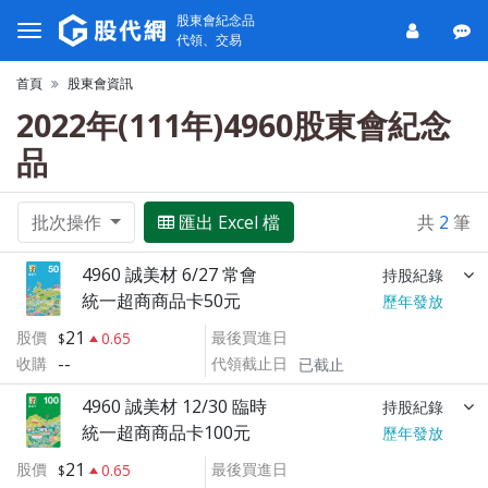
股東會紀念品
代領、交易
首頁
股東會資訊
2022年(111年)4960股東會紀念
品
批次操作
匯出 Excel 檔
共
2
筆
4960 誠美材 6/27 常會
持股紀錄
統一超商商品卡50元
歷年發放
21
股價
最後買進日
0.65
--
收購
代領截止日
已截止
4960 誠美材 12/30 臨時
持股紀錄
統一超商商品卡100元
歷年發放
21
股價
最後買進日
0.65