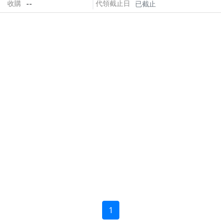
--
收購
代領截止日
已截止
1