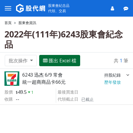
股東會紀念品
代領、交易
首頁
股東會資訊
2022年(111年)6243股東會紀念
品
批次操作
匯出 Excel 檔
共
1
筆
6243 迅杰 6/9 常會
持股紀錄
統一超商商品卡66元
歷年發放
49.5
股價
最後買進日
1
--
收購
代領截止日
已截止