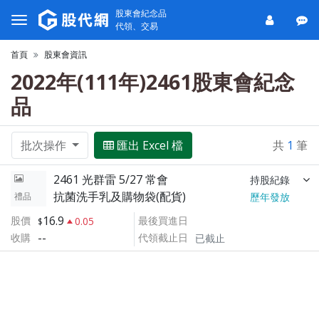
股東會紀念品
代領、交易
首頁
股東會資訊
2022年(111年)2461股東會紀念
品
批次操作
匯出 Excel 檔
共
1
筆
2461 光群雷 5/27 常會
持股紀錄
抗菌洗手乳及購物袋(配貨)
禮品
歷年發放
16.9
股價
最後買進日
0.05
--
收購
代領截止日
已截止