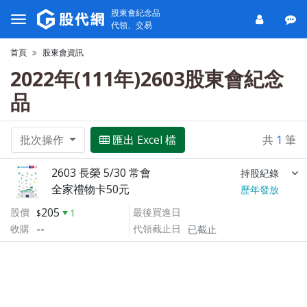
股東會紀念品
代領、交易
首頁
股東會資訊
2022年(111年)2603股東會紀念
品
批次操作
匯出 Excel 檔
共
1
筆
2603 長榮 5/30 常會
持股紀錄
全家禮物卡50元
歷年發放
205
股價
最後買進日
1
--
收購
代領截止日
已截止