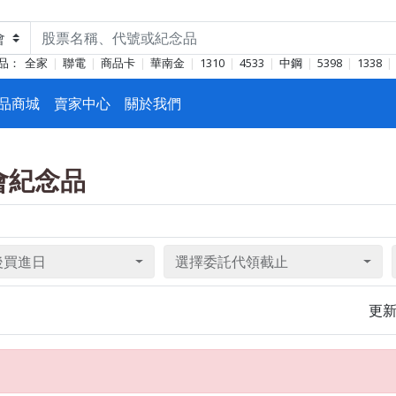
品：
全家
聯電
商品卡
華南金
1310
4533
中鋼
5398
1338
品商城
賣家中心
關於我們
東會紀念品
後買進日
選擇委託代領截止
更