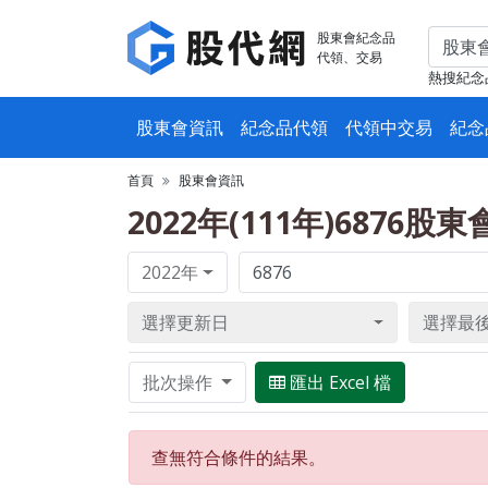
股東會紀念品
代領、交易
熱搜紀念
股東會資訊
紀念品代領
代領中交易
紀念
首頁
股東會資訊
2022年(111年)6876股
2022年
選擇更新日
選擇最
批次操作
匯出 Excel 檔
查無符合條件的結果。