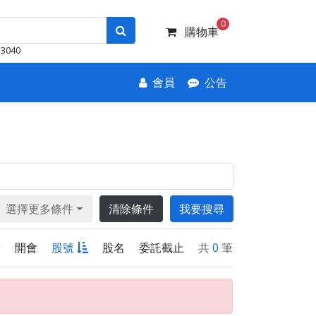
0
購物車
3040
會員
公告
選擇更多條件
清除條件
我要搜尋
新
開會
股號
股名
委託截止
共
0
筆