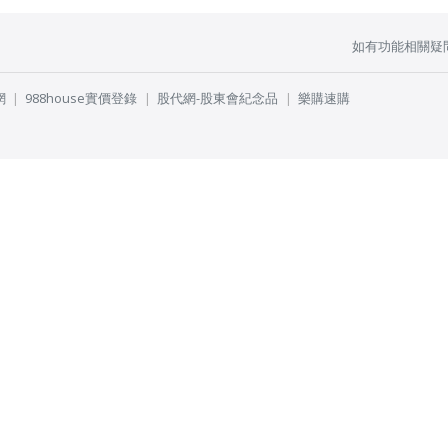
如有功能相關疑
網
988house實價登錄
股代網-股東會紀念品
樂購速購