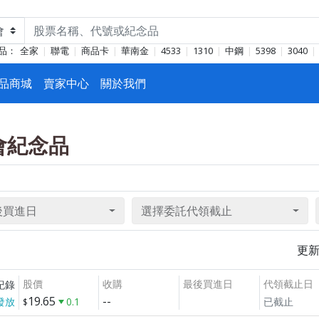
品：
全家
聯電
商品卡
華南金
4533
1310
中鋼
5398
3040
品商城
賣家中心
關於我們
東會紀念品
後買進日
選擇委託代領截止
更
股價
收購
最後買進日
代領截止日
紀錄
19.65
--
發放
0.1
已截止