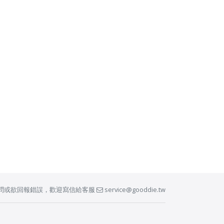
問或欲回報錯誤，歡迎寫信給客服
service@gooddie.tw