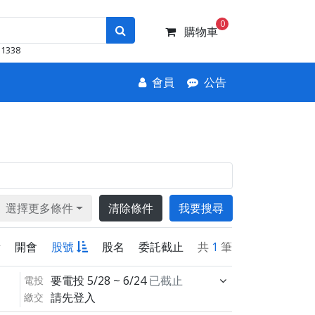
0
購物車
1338
會員
公告
選擇更多條件
清除條件
我要搜尋
新
開會
股號
股名
委託截止
共
1
筆
要電投
5/28 ~ 6/24
已截止
電投
請先登入
繳交