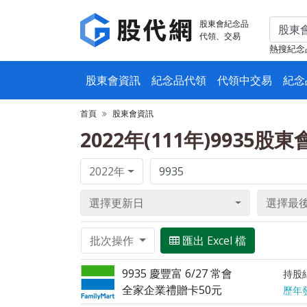
股東會紀念品
代領、交易
熱搜紀念
股東會資訊
紀念品代領
代領中交易
紀念
首頁
股東會資訊
2022年(111年)9935股
2022年
選擇更新日
選擇最
批次操作
匯出 Excel 檔
9935 慶豐富 6/27 常會
持股
全家企業禮贈卡50元
歷年