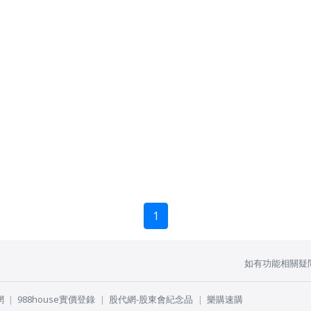
1
如有功能相關疑
網
988house實價登錄
股代網-股東會紀念品
樂購速購