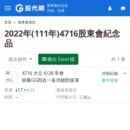
股東會紀念品
代領、交易
首頁
股東會資訊
2022年(111年)4716股東會紀念
品
批次操作
匯出 Excel 檔
共
1
筆
4716 大立 6/28 常會
持股紀錄
病毒GG四合一多功能防疫筆
禮品
歷年發放
17
股價
最後買進日
0.55
--
收購
代領截止日
已截止