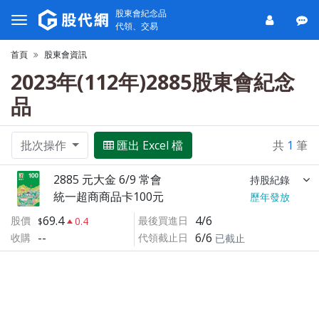
股東會紀念品
代領、交易
首頁
股東會資訊
2023年(112年)2885股東會紀念
品
批次操作
匯出 Excel 檔
共
1
筆
2885 元大金 6/9 常會
持股紀錄
統一超商商品卡100元
歷年發放
69.4
4/6
股價
最後買進日
0.4
--
6/6
收購
代領截止日
已截止