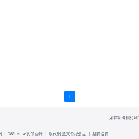
1
如有功能相關疑
網
988house實價登錄
股代網-股東會紀念品
樂購速購