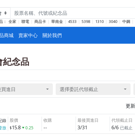
品：
全家
聯電
商品卡
華南金
4533
5398
1310
3040
中鋼
品商城
賣家中心
關於我們
東會紀念品
後買進日
選擇委託代領截止
更
股價
收購
最後買進日
代領截止日
紀錄
15.8
--
3/31
6/6
發放
0.25
已截止