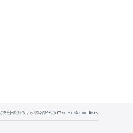
問或欲回報錯誤，歡迎寫信給客服
service@gooddie.tw