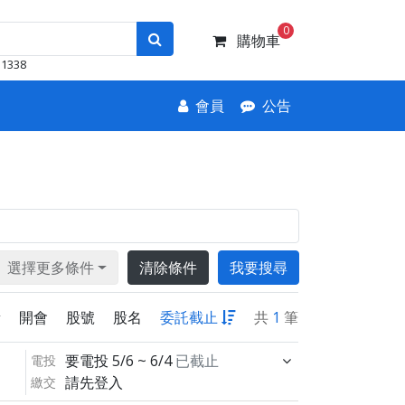
0
購物車
1338
會員
公告
選擇更多條件
清除條件
我要搜尋
新
開會
股號
股名
委託截止
共
1
筆
要電投
5/6 ~ 6/4
已截止
電投
請先登入
繳交