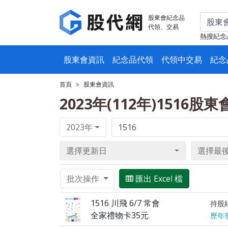
股東會紀念品
代領、交易
熱搜紀念
股東會資訊
紀念品代領
代領中交易
紀念
首頁
股東會資訊
2023年(112年)1516股
2023年
選擇更新日
選擇最
批次操作
匯出 Excel 檔
1516 川飛 6/7 常會
持股
全家禮物卡35元
歷年