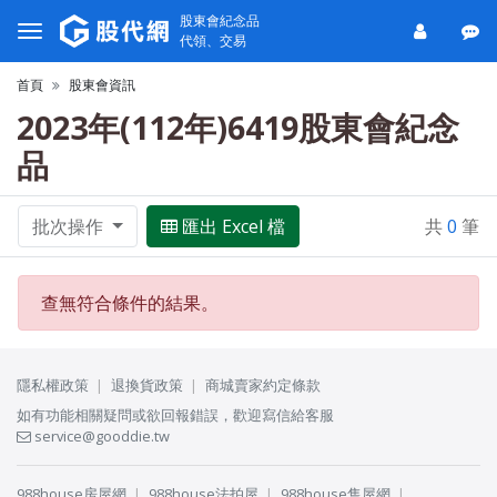
股東會紀念品
代領、交易
首頁
股東會資訊
2023年(112年)6419股東會紀念
品
批次操作
匯出 Excel 檔
共
0
筆
查無符合條件的結果。
隱私權政策
退換貨政策
商城賣家約定條款
如有功能相關疑問或欲回報錯誤，歡迎寫信給客服
service@gooddie.tw
988house房屋網
988house法拍屋
988house售屋網