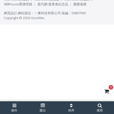
988house實價登錄
股代網-股東會紀念品
樂購速購
網頁設計
,
網站架設
：
一番科技有限公司
統編：50807000
Copyright © 2026 Gooddie.
0
操作
匯出
排序
搜尋