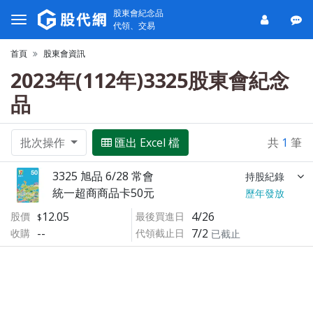
股東會紀念品
代領、交易
首頁
股東會資訊
2023年(112年)3325股東會紀念
品
批次操作
匯出 Excel 檔
共
1
筆
3325 旭品 6/28 常會
持股紀錄
統一超商商品卡50元
歷年發放
12.05
4/26
股價
最後買進日
--
7/2
收購
代領截止日
已截止