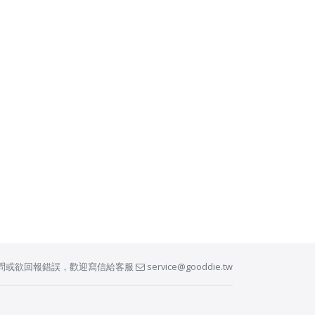
問或欲回報錯誤，歡迎寫信給客服
service@gooddie.tw