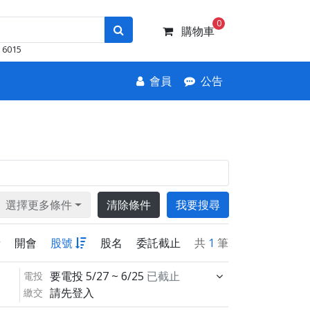
0
購物車
6015
會員
公告
選擇更多條件
清除條件
我要搜尋
新
開會
股號
股名
委託截止
共
1
筆
要電投
5/27 ~ 6/25
已截止
電投
請先登入
繳交