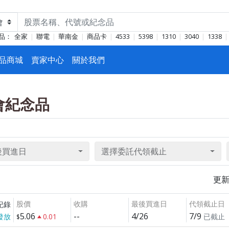
品：
全家
聯電
華南金
商品卡
4533
5398
1310
3040
1338
品商城
賣家中心
關於我們
東會紀念品
後買進日
選擇委託代領截止
更
股價
收購
最後買進日
代領截止日
紀錄
5.06
--
4/26
7/9
發放
0.01
已截止