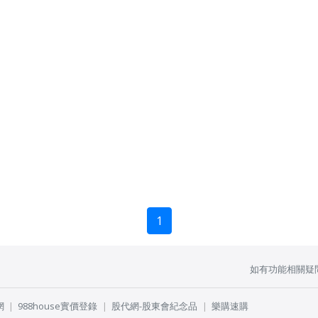
1
如有功能相關疑
網
988house實價登錄
股代網-股東會紀念品
樂購速購