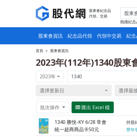
股東會紀念品
代領、交易
熱搜紀念
股東會資訊
紀念品代領
代領中交易
紀念
首頁
股東會資訊
2023年(112年)1340股
2023年
選擇更新日
選擇最
批次操作
匯出 Excel 檔
1340 勝悅-KY 6/28 常會
持股
統一超商商品卡50元
歷年