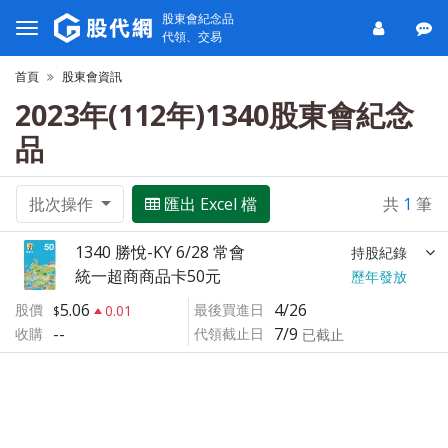
股東會紀念品
代領、交易
首頁
股東會資訊
2023年(112年)1340股東會紀念
品
批次操作
匯出 Excel 檔
共
1
筆
1340 勝悅-KY 6/28 常會
持股紀錄
統一超商商品卡50元
歷年發放
5.06
4/26
股價
最後買進日
0.01
--
7/9
收購
代領截止日
已截止