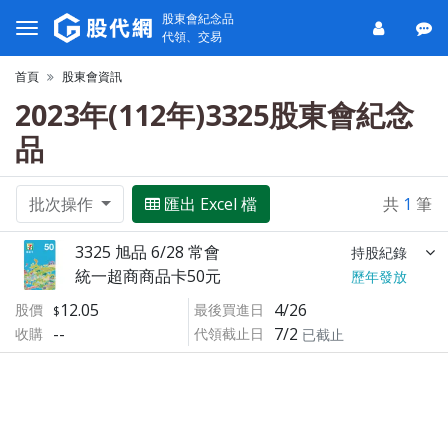
股東會紀念品
代領、交易
首頁
股東會資訊
2023年(112年)3325股東會紀念
品
批次操作
匯出 Excel 檔
共
1
筆
3325 旭品 6/28 常會
持股紀錄
統一超商商品卡50元
歷年發放
12.05
4/26
股價
最後買進日
--
7/2
收購
代領截止日
已截止